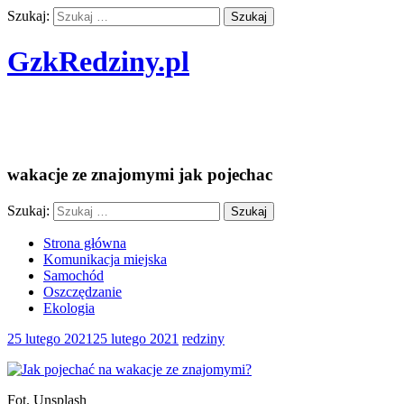
Szukaj:
GzkRedziny.pl
Finanse w podróży i transporcie nie są
nam straszne
wakacje ze znajomymi jak pojechac
Szukaj:
Strona główna
Komunikacja miejska
Samochód
Oszczędzanie
Ekologia
25 lutego 2021
25 lutego 2021
redziny
Fot. Unsplash