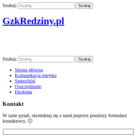
Szukaj:
GzkRedziny.pl
Finanse w podróży i transporcie nie są
nam straszne
Szukaj:
Strona główna
Komunikacja miejska
Samochód
Oszczędzanie
Ekologia
Kontakt
W razie pytań, skontaktuj się z nami poprzez poniższy formularz
kontaktowy. 🙂