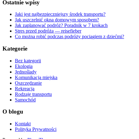
Ostatnie wpisy
Jaki jest najbezpieczniejszy środek transportu?
Jak uszczelnić okna domowym sposobem?
Jak zaplanować podróż? Poradnik w 7 krokach
Stres przed podróżą — reisefieber
Co można robić podczas podróży pociągiem z dziećmi?
Kategorie
Bez kategorii
Ekologia
Jednoślady
Komunikacja miejska
Oszczędzanie
Rekreacja
Rodzaje transportu
Samochód
O blogu
Kontakt
Polityka Prywatności