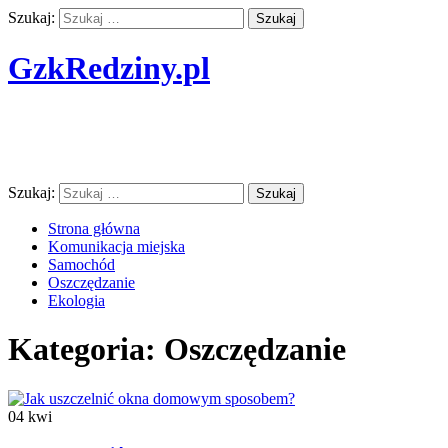
Szukaj:
GzkRedziny.pl
Finanse w podróży i transporcie nie są
nam straszne
Szukaj:
Strona główna
Komunikacja miejska
Samochód
Oszczędzanie
Ekologia
Kategoria:
Oszczędzanie
04
kwi