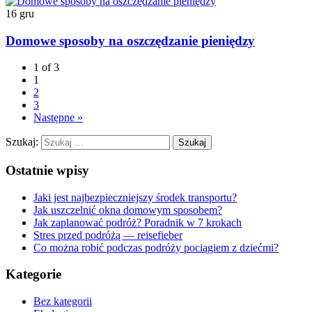
16
gru
Domowe sposoby na oszczędzanie pieniędzy
1 of 3
1
2
3
Następne »
Szukaj:
Ostatnie wpisy
Jaki jest najbezpieczniejszy środek transportu?
Jak uszczelnić okna domowym sposobem?
Jak zaplanować podróż? Poradnik w 7 krokach
Stres przed podróżą — reisefieber
Co można robić podczas podróży pociągiem z dziećmi?
Kategorie
Bez kategorii