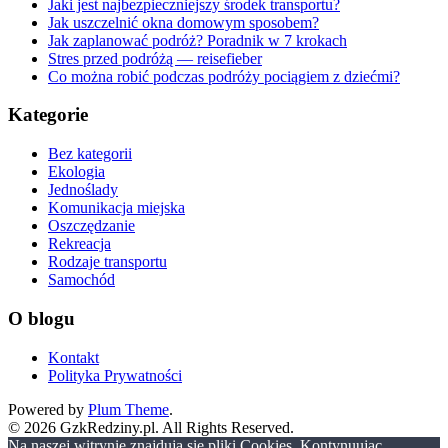
Jaki jest najbezpieczniejszy środek transportu?
Jak uszczelnić okna domowym sposobem?
Jak zaplanować podróż? Poradnik w 7 krokach
Stres przed podróżą — reisefieber
Co można robić podczas podróży pociągiem z dziećmi?
Kategorie
Bez kategorii
Ekologia
Jednoślady
Komunikacja miejska
Oszczędzanie
Rekreacja
Rodzaje transportu
Samochód
O blogu
Kontakt
Polityka Prywatności
Powered by
Plum Theme
.
© 2026 GzkRedziny.pl. All Rights Reserved.
Na naszej witrynie znajdują się pliki Cookies. Kontynuując