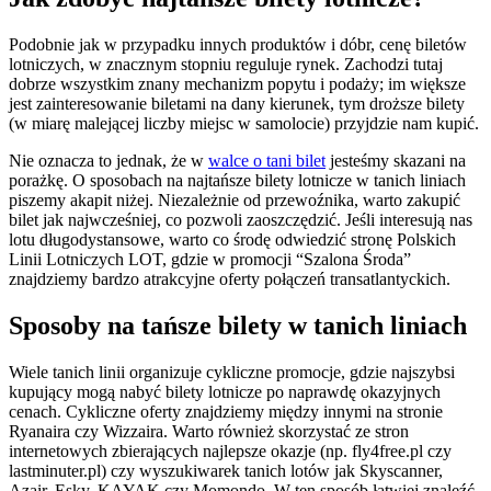
Podobnie jak w przypadku innych produktów i dóbr, cenę biletów
lotniczych, w znacznym stopniu reguluje rynek. Zachodzi tutaj
dobrze wszystkim znany mechanizm popytu i podaży; im większe
jest zainteresowanie biletami na dany kierunek, tym droższe bilety
(w miarę malejącej liczby miejsc w samolocie) przyjdzie nam kupić.
Nie oznacza to jednak, że w
walce o tani bilet
jesteśmy skazani na
porażkę. O sposobach na najtańsze bilety lotnicze w tanich liniach
piszemy akapit niżej. Niezależnie od przewoźnika, warto zakupić
bilet jak najwcześniej, co pozwoli zaoszczędzić. Jeśli interesują nas
lotu długodystansowe, warto co środę odwiedzić stronę Polskich
Linii Lotniczych LOT, gdzie w promocji “Szalona Środa”
znajdziemy bardzo atrakcyjne oferty połączeń transatlantyckich.
Sposoby na tańsze bilety w tanich liniach
Wiele tanich linii organizuje cykliczne promocje, gdzie najszybsi
kupujący mogą nabyć bilety lotnicze po naprawdę okazyjnych
cenach. Cykliczne oferty znajdziemy między innymi na stronie
Ryanaira czy Wizzaira. Warto również skorzystać ze stron
internetowych zbierających najlepsze okazje (np. fly4free.pl czy
lastminuter.pl) czy wyszukiwarek tanich lotów jak Skyscanner,
Azair, Esky, KAYAK czy Momondo. W ten sposób łatwiej znaleźć