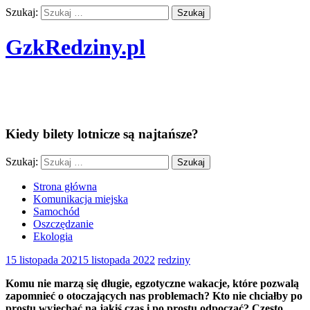
Szukaj:
GzkRedziny.pl
Finanse w podróży i transporcie nie są
nam straszne
Kiedy bilety lotnicze są najtańsze?
Szukaj:
Strona główna
Komunikacja miejska
Samochód
Oszczędzanie
Ekologia
15 listopada 2021
5 listopada 2022
redziny
Komu nie marzą się długie, egzotyczne wakacje, które pozwalą
zapomnieć o otoczających nas problemach? Kto nie chciałby po
prostu wyjechać na jakiś czas i po prostu odpocząć? Często