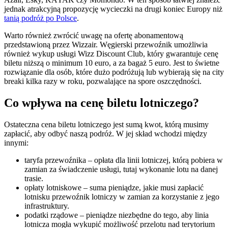
jednak atrakcyjną propozycję wycieczki na drugi koniec Europy niż
tanią podróż po Polsce
.
Warto również zwrócić uwagę na ofertę abonamentową
przedstawioną przez Wizzair. Węgierski przewoźnik umożliwia
również wykup usługi Wizz Discount Club, który gwarantuje cenę
biletu niższą o minimum 10 euro, a za bagaż 5 euro. Jest to świetne
rozwiązanie dla osób, które dużo podróżują lub wybierają się na city
breaki kilka razy w roku, pozwalające na spore oszczędności.
Co wpływa na cenę biletu lotniczego?
Ostateczna cena biletu lotniczego jest sumą kwot, którą musimy
zapłacić, aby odbyć naszą podróż. W jej skład wchodzi między
innymi:
taryfa przewoźnika – opłata dla linii lotniczej, którą pobiera w
zamian za świadczenie usługi, tutaj wykonanie lotu na danej
trasie.
opłaty lotniskowe – suma pieniądze, jakie musi zapłacić
lotnisku przewoźnik lotniczy w zamian za korzystanie z jego
infrastruktury.
podatki rządowe – pieniądze niezbędne do tego, aby linia
lotnicza mogła wykupić możliwość przelotu nad terytorium