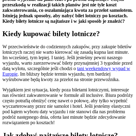
przeszkodą w realizacji takich planów jest nie tyle koszt
zakwaterowania, co oszałamiająca kwota za przelot samolotem.
Istnieją jednak sposoby, aby nabyć bilet lotniczy po kosztach.
Kiedy bilety lotnicze są najtańsze i w jaki sposób je znaleźć?
Kiedy kupować bilety lotnicze?
W przeciwieństwie do codziennych zakupów, przy zakupie biletów
lotniczych raczej nie warto kierować się zasadą kupna last minute.
Im wcześniej, tym lepiej. I taniej. Jeśli jesteśmy pewni naszego
wyjazdu, warto zarezerwować bilety przynajmniej 3 tygodnie przed
datą wylotu, szczególnie jeśli chodzi o
tani weekendowy wypad w
Europie
. Im bliższy będzie termin wyjazdu, tym bardziej
wyśrubowane będą kwoty za przelot na stronie przewoźnika.
Wyjątkiem jest sytuacja, kiedy poza biletami lotniczymi, interesuje
nas również zakwaterowanie w formule all inclusive. Biura podróży
często potrafią obniżyć cenę nawet o połowę, aby tylko wypełnić
wyczarterowany przez nie samolot i hotel. Jeśli jesteśmy elastyczni
pod kątem wyboru daty wyjazdu i nie stanowi dla nas problemu
podróż następnego dnia, oferta last minute będzie zdecydowanie
rozwiązaniem po kosztach!
Jak zdobyć najtańsze bilety lotnicze?